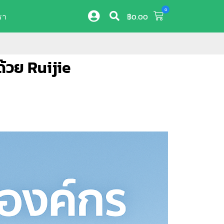
0
รา
฿
0.00
้วย Ruijie