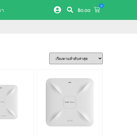
0
รา
฿
0.00