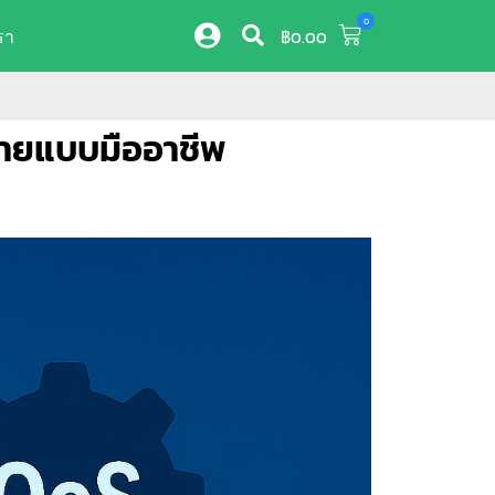
0
รา
฿
0.00
ข่ายแบบมืออาชีพ