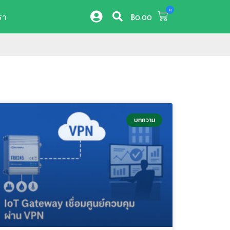
0
รา
฿
0.00
บทความ