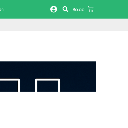
รา
฿
0.00