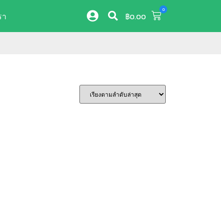
0
รา
฿
0.00