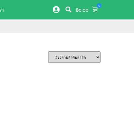
0
รา
฿
0.00