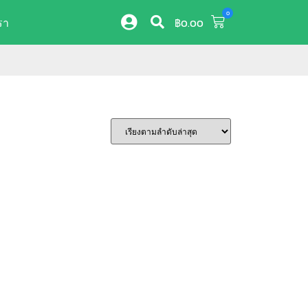
0
รา
฿
0.00