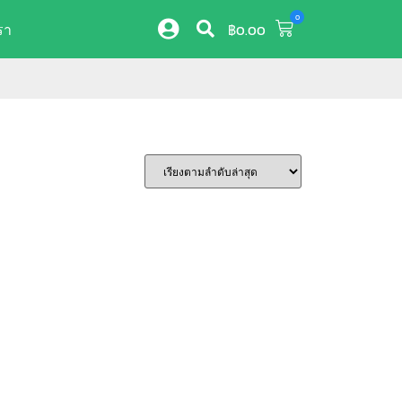
0
รา
฿
0.00