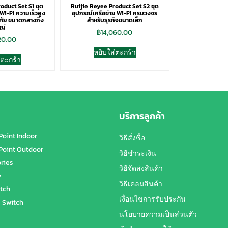
oduct Set S1 ชุด
Ruijie Reyee Product Set S2 ชุด
Wi-Fi ความเร็วสูง
อุปกรณ์เครือข่าย Wi-Fi ครบวงจร
ศัย ขนาดกลางถึง
สำหรับธุรกิจขนาดเล็ก
ญ่
฿
14,060.00
20.00
หยิบใส่ตะกร้า
่ตะกร้า
บริการลูกค้า
Point Indoor
วิธีสั่งซื้อ
Point Outdoor
วิธีชำระเงิน
ries
วิธีจัดส่งสินค้า
y
วิธีเคลมสินค้า
tch
เงื่อนไขการรับประกัน
 Switch
นโยบายความเป็นส่วนตัว