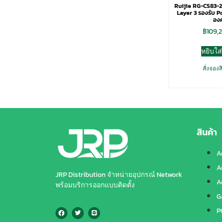
Ruijie RG-CS83-2
Layer 3 รองรับ P
องค
฿
109,
หยิบใส
สั่งจองส
สินค้า
A
A
JRP Distribution จำหน่ายอุปกรณ์ Network
A
พร้อมบริการออกแบบติดตั้ง
G
P