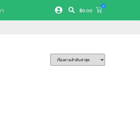
0
รา
฿
0.00