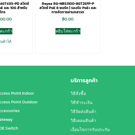
4GT4XS-PD สวิตช์
Reyee RG-NBS3100-8GT2SFP-P
oE และ 10G สำหรับ
สวิตช์ PoE 8 พอร์ต | รองรับ PoE+ และ
์กร
การจัดการผ่านคลาวด
200.00
฿
0.00
่ตะกร้า
หยิบใส่ตะกร้า
ินค้าได้
บริการลูกค้า
ccess Point Indoor
วิธีสั่งซื้อ
ccess Point Outdoor
วิธีชำระเงิน
ccessories
วิธีจัดส่งสินค้า
ateway
วิธีเคลมสินค้า
OE Switch
เงื่อนไขการรับประกัน