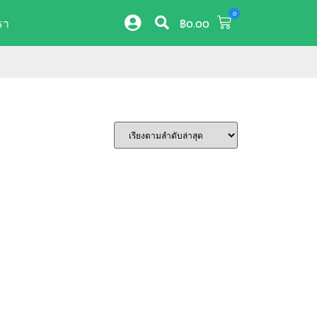
0
รา
฿
0.00