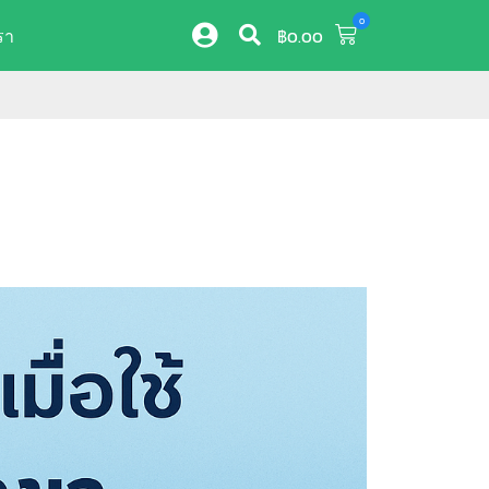
0
รา
฿
0.00